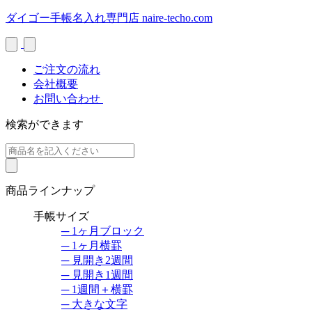
Skip
ダイゴー手帳名入れ専門店
naire-techo.com
to
content
ご注文の流れ
会社概要
お問い合わせ
検索ができます
商品ラインナップ
手帳サイズ
─ 1ヶ月ブロック
─ 1ヶ月横罫
─ 見開き2週間
─ 見開き1週間
─ 1週間＋横罫
─ 大きな文字