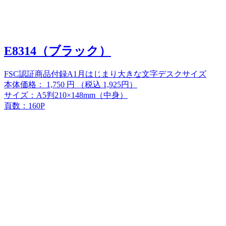
E8314（ブラック）
FSC認証商品
付録A
1月はじまり
大きな文字
デスクサイズ
本体価格：
1,750
円
（税込 1,925円）
サイズ：A5判210×148mm（中身）
頁数：160P