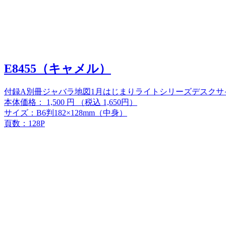
E8455（キャメル）
付録A
別冊ジャバラ地図
1月はじまり
ライトシリーズ
デスクサ
本体価格：
1,500
円
（税込 1,650円）
サイズ：B6判182×128mm（中身）
頁数：128P