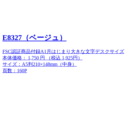
E8327（ベージュ）
FSC認証商品
付録A
1月はじまり
大きな文字
デスクサイズ
本体価格：
1,750
円
（税込 1,925円）
サイズ：A5判210×148mm（中身）
頁数：160P