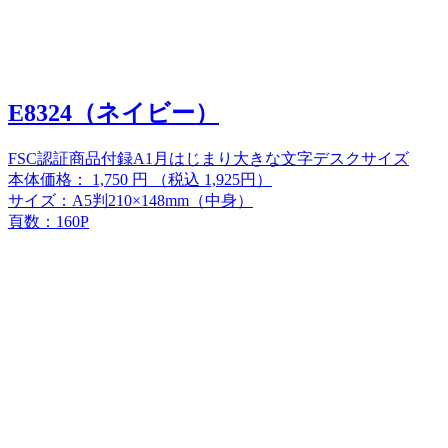
E8324（ネイビー）
FSC認証商品
付録A
1月はじまり
大きな文字
デスクサイズ
本体価格：
1,750
円
（税込 1,925円）
サイズ：A5判210×148mm（中身）
頁数：160P