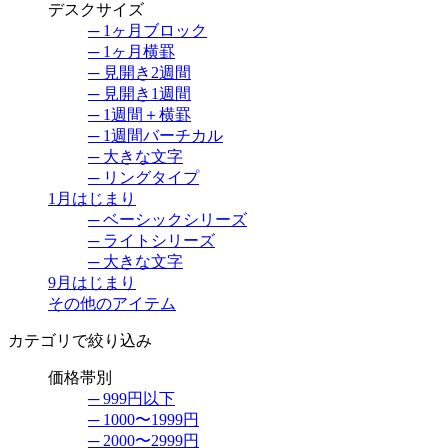
デスクサイズ
─ 1ヶ月ブロック
─ 1ヶ月横罫
─ 見開き2週間
─ 見開き1週間
─ 1週間＋横罫
─ 1週間バーチカル
─ 大きな文字
─ リングタイプ
1月はじまり
─ ベーシックシリーズ
─ ライトシリーズ
─ 大きな文字
9月はじまり
その他のアイテム
カテゴリで絞り込み
価格帯別
─ 999円以下
─ 1000〜1999円
─ 2000〜2999円