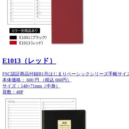
E1013（レッド）
FSC認証商品
付録B
1月はじまり
ベーシックシリーズ
手帳サイ
本体価格：
600
円
（税込 660円）
サイズ：148×71mm（中身）
頁数：48P