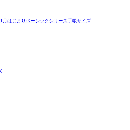
付
1月はじまり
ベーシックシリーズ
手帳サイズ
ズ