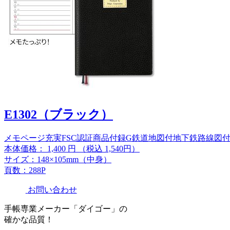
E1302（ブラック）
メモページ充実
FSC認証商品
付録G
鉄道地図付
地下鉄路線図
本体価格：
1,400
円
（税込 1,540円）
サイズ：148×105mm（中身）
頁数：288P
お問い合わせ
手帳専業メーカー「ダイゴー」の
確かな品質！