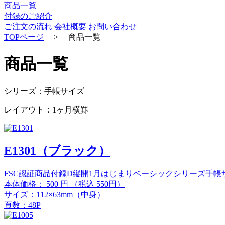
商品一覧
付録のご紹介
ご注文の流れ
会社概要
お問い合わせ
TOPページ
>
商品一覧
商品一覧
シリーズ：手帳サイズ
レイアウト：1ヶ月横罫
E1301（ブラック）
FSC認証商品
付録D
縦開
1月はじまり
ベーシックシリーズ
手帳
本体価格：
500
円
（税込 550円）
サイズ：112×63mm（中身）
頁数：48P