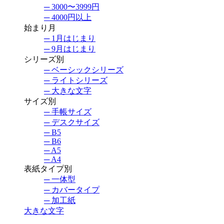
─ 3000〜3999円
─ 4000円以上
始まり月
─ 1月はじまり
─ 9月はじまり
シリーズ別
─ ベーシックシリーズ
─ ライトシリーズ
─ 大きな文字
サイズ別
─ 手帳サイズ
─ デスクサイズ
─ B5
─ B6
─ A5
─ A4
表紙タイプ別
─ 一体型
─ カバータイプ
─ 加工紙
大きな文字