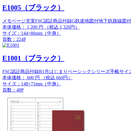
E1005（ブラック）
メモページ充実
FSC認証商品
付録G
鉄道地図付
地下鉄路線図
本体価格：
1,200
円
（税込 1,320円）
サイズ：144×86mm（中身）
頁数：224P
E1001（ブラック）
FSC認証商品
付録B
1月はじまり
ベーシックシリーズ
手帳サイ
本体価格：
600
円
（税込 660円）
サイズ：148×71mm（中身）
頁数：48P