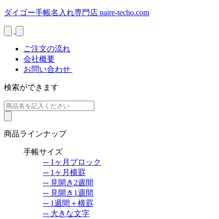
Skip
ダイゴー手帳名入れ専門店
naire-techo.com
to
content
ご注文の流れ
会社概要
お問い合わせ
検索ができます
商品ラインナップ
手帳サイズ
─ 1ヶ月ブロック
─ 1ヶ月横罫
─ 見開き2週間
─ 見開き1週間
─ 1週間＋横罫
─ 大きな文字