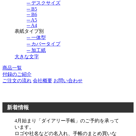
─ デスクサイズ
─ B5
─ B6
─ A5
─ A4
表紙タイプ別
─ 一体型
─ カバータイプ
─ 加工紙
大きな文字
商品一覧
付録のご紹介
ご注文の流れ
会社概要
お問い合わせ
新着情報
4月始まり「ダイアリー手帳」のご予約を承って
います。
ロゴや社名などの名入れ、手帳のまとめ買いな