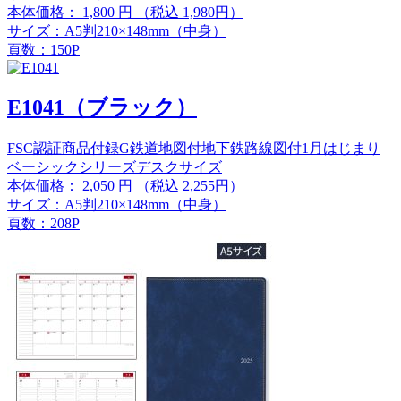
本体価格：
1,800
円
（税込 1,980円）
サイズ：A5判210×148mm（中身）
頁数：150P
E1041（ブラック）
FSC認証商品
付録G
鉄道地図付
地下鉄路線図付
1月はじまり
ベーシックシリーズ
デスクサイズ
本体価格：
2,050
円
（税込 2,255円）
サイズ：A5判210×148mm（中身）
頁数：208P