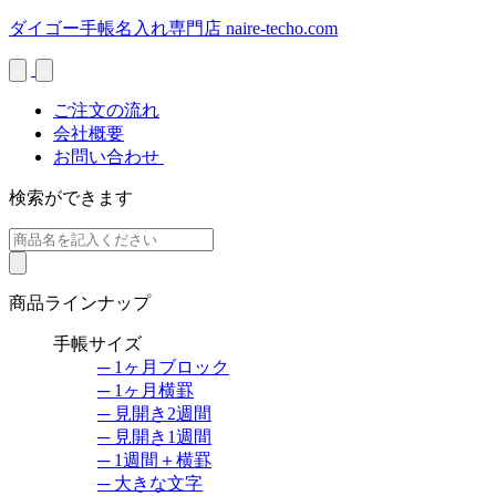
Skip
ダイゴー手帳名入れ専門店
naire-techo.com
to
content
ご注文の流れ
会社概要
お問い合わせ
検索ができます
商品ラインナップ
手帳サイズ
─ 1ヶ月ブロック
─ 1ヶ月横罫
─ 見開き2週間
─ 見開き1週間
─ 1週間＋横罫
─ 大きな文字